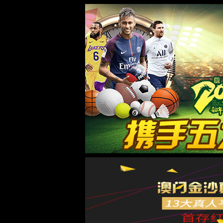
太阳成集团122ccvip
太阳成集团122ccvip（集团）有限责任公司官方网站
首页
新闻中心
子公司新闻
正文
凯里东方爱