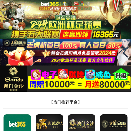
太阳成集团122ccvip
太阳成集团122ccvip（集团）有限责任公司官方网站
首页
下属企业
黔东南州交旅投资产业管理有限公司
下属企业
贵州中凯交通建设有限责
黔东南
任公司
金1000
理、股权投